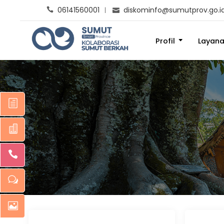
06141560001
diskominfo@sumutprov.go.i
Profil
Layan