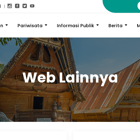
d
an
Pariwisata
Informasi Publik
Berita
M
Web Lainnya